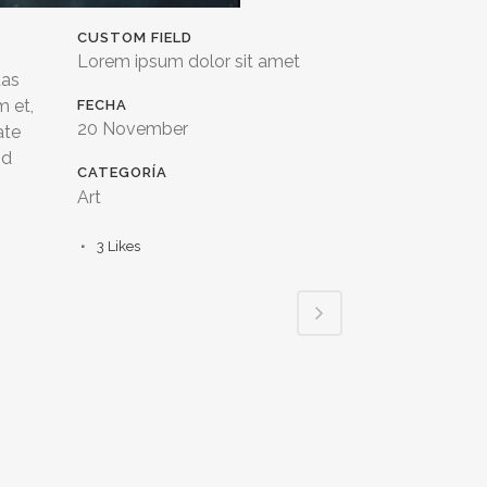
CUSTOM FIELD
Lorem ipsum dolor sit amet
tas
m et,
FECHA
20 November
ate
id
CATEGORÍA
Art
3
Likes